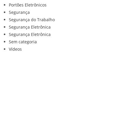
Portões Eletrônicos
Segurança
Segurança do Trabalho
Segurança Eletrônica
Segurança Eletrônica
Sem categoria
Vídeos
Institucional
Home
Loja
Contato
Anuncie Conosco
Sistemas de Segurança
Política de privacidade