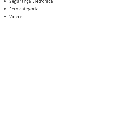
Segurança Eletrônica
Sem categoria
Vídeos
Institucional
Home
Loja
Contato
Anuncie Conosco
Sistemas de Segurança
Política de privacidade