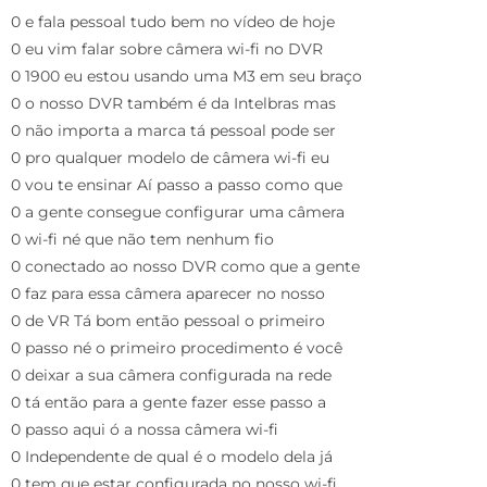
0 e fala pessoal tudo bem no vídeo de hoje
0 eu vim falar sobre câmera wi-fi no DVR
0 1900 eu estou usando uma M3 em seu braço
0 o nosso DVR também é da Intelbras mas
0 não importa a marca tá pessoal pode ser
0 pro qualquer modelo de câmera wi-fi eu
0 vou te ensinar Aí passo a passo como que
0 a gente consegue configurar uma câmera
0 wi-fi né que não tem nenhum fio
0 conectado ao nosso DVR como que a gente
0 faz para essa câmera aparecer no nosso
0 de VR Tá bom então pessoal o primeiro
0 passo né o primeiro procedimento é você
0 deixar a sua câmera configurada na rede
0 tá então para a gente fazer esse passo a
0 passo aqui ó a nossa câmera wi-fi
0 Independente de qual é o modelo dela já
0 tem que estar configurada no nosso wi-fi