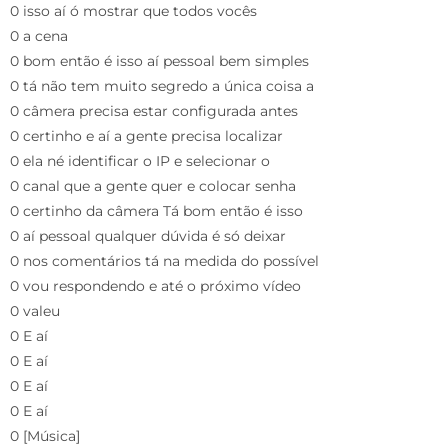
0 isso aí ó mostrar que todos vocês
0 a cena
0 bom então é isso aí pessoal bem simples
0 tá não tem muito segredo a única coisa a
0 câmera precisa estar configurada antes
0 certinho e aí a gente precisa localizar
0 ela né identificar o IP e selecionar o
0 canal que a gente quer e colocar senha
0 certinho da câmera Tá bom então é isso
0 aí pessoal qualquer dúvida é só deixar
0 nos comentários tá na medida do possível
0 vou respondendo e até o próximo vídeo
0 valeu
0 E aí
0 E aí
0 E aí
0 E aí
0 [Música]