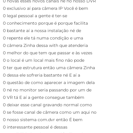
0 novas esses novos canais né no nosso DVR
0 exclusivo aí para câmera IP Você é bem
0 legal pessoal a gente é ter-se
0 conhecimento porque é porque facilita
0 bastante aí a nossa instalação né de
0 repente ele tá numa condição e uma
0 câmera Zinha dessa with que atenderia
0 melhor do que tem que passar e às vezes
0 o local é um local mais fino não pode
0 ter que estrutura então uma câmera Zinha
0 dessa ele sofreria bastante né E aí a
0 questão de como aparecer a imagem dela
0 né no monitor seria passando por um de
0 VR tá E aí a gente consegue também
0 deixar esse canal gravando normal como
0 se fosse canal de câmera como um aqui no
0 nosso sistema com.dvr então É bem
0 interessante pessoal é dessas