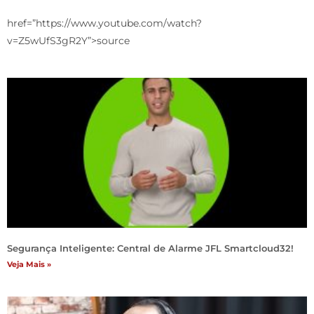
href=”https://www.youtube.com/watch?
v=Z5wUfS3gR2Y”>source
Segurança Inteligente: Central de Alarme JFL Smartcloud32!
Veja Mais »