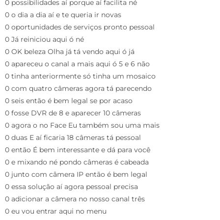
0 possibilidades aí porque aí facilita né
0 o dia a dia aí e te queria ir novas
0 oportunidades de serviços pronto pessoal
0 Já reiniciou aqui ó né
0 OK beleza Olha já tá vendo aqui ó já
0 apareceu o canal a mais aqui ó 5 e 6 não
0 tinha anteriormente só tinha um mosaico
0 com quatro câmeras agora tá parecendo
0 seis então é bem legal se por acaso
0 fosse DVR de 8 e aparecer 10 câmeras
0 agora o no Face Eu também sou uma mais
0 duas E aí ficaria 18 câmeras tá pessoal
0 então É bem interessante e dá para você
0 e mixando né pondo câmeras é cabeada
0 junto com câmera IP então é bem legal
0 essa solução aí agora pessoal precisa
0 adicionar a câmera no nosso canal três
0 eu vou entrar aqui no menu