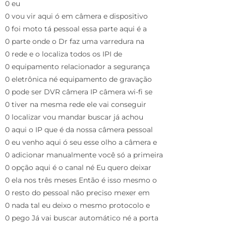
0 eu
0 vou vir aqui ó em câmera e dispositivo
0 foi moto tá pessoal essa parte aqui é a
0 parte onde o Dr faz uma varredura na
0 rede e o localiza todos os IPI de
0 equipamento relacionador a segurança
0 eletrônica né equipamento de gravação
0 pode ser DVR câmera IP câmera wi-fi se
0 tiver na mesma rede ele vai conseguir
0 localizar vou mandar buscar já achou
0 aqui o IP que é da nossa câmera pessoal
0 eu venho aqui ó seu esse olho a câmera e
0 adicionar manualmente você só a primeira
0 opção aqui é o canal né Eu quero deixar
0 ela nos três meses Então é isso mesmo o
0 resto do pessoal não preciso mexer em
0 nada tal eu deixo o mesmo protocolo e
0 pego Já vai buscar automático né a porta