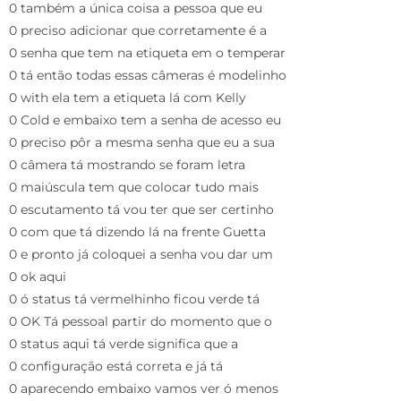
0 também a única coisa a pessoa que eu
0 preciso adicionar que corretamente é a
0 senha que tem na etiqueta em o temperar
0 tá então todas essas câmeras é modelinho
0 with ela tem a etiqueta lá com Kelly
0 Cold e embaixo tem a senha de acesso eu
0 preciso pôr a mesma senha que eu a sua
0 câmera tá mostrando se foram letra
0 maiúscula tem que colocar tudo mais
0 escutamento tá vou ter que ser certinho
0 com que tá dizendo lá na frente Guetta
0 e pronto já coloquei a senha vou dar um
0 ok aqui
0 ó status tá vermelhinho ficou verde tá
0 OK Tá pessoal partir do momento que o
0 status aqui tá verde significa que a
0 configuração está correta e já tá
0 aparecendo embaixo vamos ver ó menos