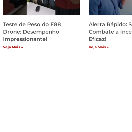
Teste de Peso do E88
Alerta Rápido: 
Drone: Desempenho
Combate a Incê
Impressionante!
Eficaz!
Veja Mais »
Veja Mais »
Inst
H
Lo
Co
An
Si
Po