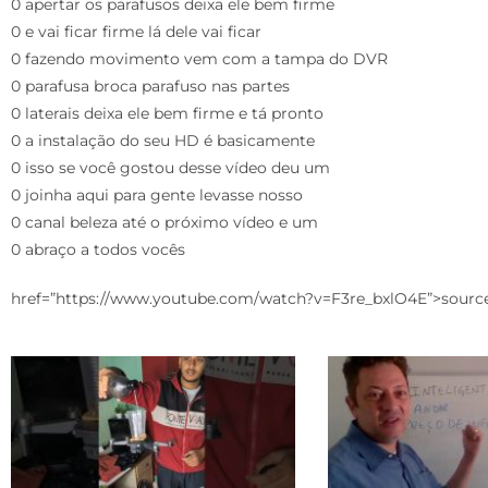
0 apertar os parafusos deixa ele bem firme
0 e vai ficar firme lá dele vai ficar
0 fazendo movimento vem com a tampa do DVR
0 parafusa broca parafuso nas partes
0 laterais deixa ele bem firme e tá pronto
0 a instalação do seu HD é basicamente
0 isso se você gostou desse vídeo deu um
0 joinha aqui para gente levasse nosso
0 canal beleza até o próximo vídeo e um
0 abraço a todos vocês
href=”https://www.youtube.com/watch?v=F3re_bxlO4E”>sourc