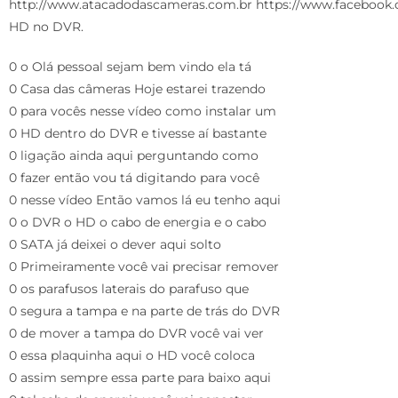
http://www.atacadodascameras.com.br https://www.facebook.
HD no DVR.
0 o Olá pessoal sejam bem vindo ela tá
0 Casa das câmeras Hoje estarei trazendo
0 para vocês nesse vídeo como instalar um
0 HD dentro do DVR e tivesse aí bastante
0 ligação ainda aqui perguntando como
0 fazer então vou tá digitando para você
0 nesse vídeo Então vamos lá eu tenho aqui
0 o DVR o HD o cabo de energia e o cabo
0 SATA já deixei o dever aqui solto
0 Primeiramente você vai precisar remover
0 os parafusos laterais do parafuso que
0 segura a tampa e na parte de trás do DVR
0 de mover a tampa do DVR você vai ver
0 essa plaquinha aqui o HD você coloca
0 assim sempre essa parte para baixo aqui