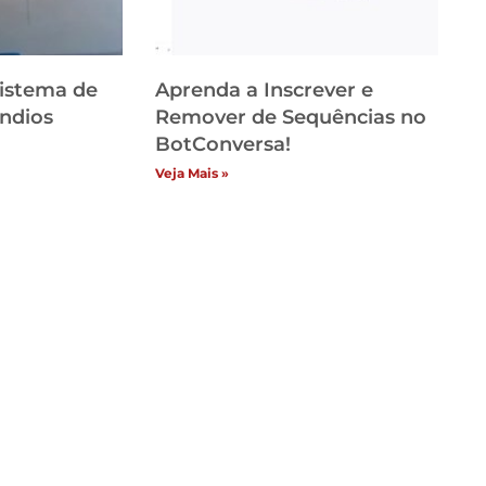
Sistema de
Aprenda a Inscrever e
ndios
Remover de Sequências no
BotConversa!
Veja Mais »
Categori
itucional
Vídeos
ome
Sem categ
ja
Segurança
ntato
Segurança
uncie Conosco
Seguranç
stemas de Segurança
Seguranç
lítica de privacidade
Portões E
Notícias