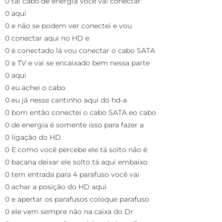
0 tal cabo de energia você vai conectar
0 aqui
0 e não se podem ver conectei e vou
0 conectar aqui no HD e
0 é conectado lá vou conectar o cabo SATA
0 a TV e vai se encaixado bem nessa parte
0 aqui
0 eu achei o cabo
0 eu já nesse cantinho aqui do hd-a
0 bom então conectei o cabo SATA eo cabo
0 de energia é somente isso para fazer a
0 ligação do HD
0 E como você percebe ele tá solto não é
0 bacana deixar ele solto tá aqui embaixo
0 tem entrada para 4 parafuso você vai
0 achar a posição do HD aqui
0 e apertar os parafusos coloque parafuso
0 ele vem sempre não na caixa do Dr