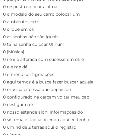
0 resposta colocar a alma
0 o modelo do seu carro colocar um
0 ambiente certo
0 clique em ok
0 as senhas não são iguais
0 tá na senha colocar 01 hum
0 [Música]
0 i e ii é alterada com sucesso em ok e
0 ele me dá
0 o menu configurações
0 aqui temos é a busca fazer buscar aquela
0 música pra essa que depois de
0 configurado né cercam voltar meu cap
0 desligar o dr
0 nosso estande aloni informações do
0 sistema e itaoca dizendo aqui eu tenho
0 um hd de 2 terras aqui o registro
0 câmeras