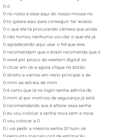
0 ó
0 no rosto e esse aqui do nosso mouse no
0 to galera aqui para conseguir ter acesso
0 o que ele tá procurando câmera que ainda
0 não tomou nenhuma vou dar o que ele já
0 agradecendo aqui usar o hd que eles
0 recomendam que o brasil recomenda que o
0 wwd por pouco da western digital só
0 clicar em ok e agora clique no botão
0 direito e vamos em neno principal a de
0 mim ea estreia de mim
0 é certo que lá no login senha admira de
0 mim aí por motivos de segurança já está
0 recomendando ave é alterar essa senha
0 eu vou colocar a senha nova sem a nova
0 vou colocar a 0
0 i vai pedir a mesma senha 01 hum ok
0 pergunta marcelo noll de estimação