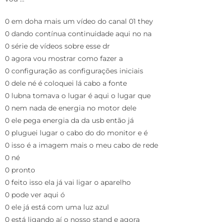
0 em doha mais um vídeo do canal 01 they
0 dando contínua continuidade aqui no na
0 série de vídeos sobre esse dr
0 agora vou mostrar como fazer a
0 configuração as configurações iniciais
0 dele né é coloquei lá cabo a fonte
0 lubna tomava o lugar é aqui o lugar que
0 nem nada de energia no motor dele
0 ele pega energia da da usb então já
0 pluguei lugar o cabo do do monitor e é
0 isso é a imagem mais o meu cabo de rede
0 né
0 pronto
0 feito isso ela já vai ligar o aparelho
0 pode ver aqui ó
0 ele já está com uma luz azul
0 está ligando aí o nosso stand e agora