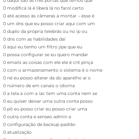
0 daqui são as três portas que temos que
0 modificá lá é liberá lá no farol certo
0 até acesso às câmeras a montar – esse é
0 um dns que eu posso criar aqui com um
0 duplo da própria telebrás ou no ip ou
0 dns com as habilidades daí
0 aqui eu tenho um filtro jipe que eu
0 possa configurar se eu quero mandar
0 emails as coisas com ele ele é cnt pinça
0 com o armazenamento o sistema é o nome
0 né eu posso alterar da do aparelho aí o
0 número de em canais o idioma
0 a tela a com a iac tem uma conta nem se
0 eu quiser deixar uma outra conta posso
0 pô eu posso criar eu posso criar uma
0 outra conta e senseo admin a
0 configuração de backup padrão
0 atualização