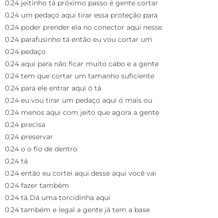
0.24 jeitinho tá próximo passo é gente cortar
0.24 um pedaço aqui tirar essa proteção para
0.24 poder prender ela no conector aqui nesse
0.24 parafusinho tá então eu vou cortar um
0.24 pedaço
0.24 aqui para não ficar muito cabo e a gente
0.24 tem que cortar um tamanho suficiente
0.24 para ele entrar aqui ó tá
0.24 eu vou tirar um pedaço aqui ó mais ou
0.24 menos aqui com jeito que agora a gente
0.24 precisa
0.24 preservar
0.24 o o fio de dentro
0.24 tá
0.24 então eu cortei aqui desse aqui você vai
0.24 fazer também
0.24 tá Dá uma torcidinha aqui
0.24 também e legal a gente já tem a base