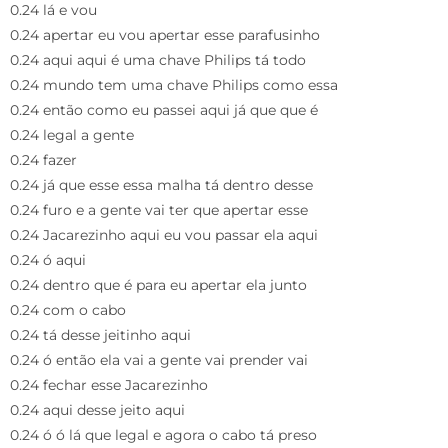
0.24 lá e vou
0.24 apertar eu vou apertar esse parafusinho
0.24 aqui aqui é uma chave Philips tá todo
0.24 mundo tem uma chave Philips como essa
0.24 então como eu passei aqui já que que é
0.24 legal a gente
0.24 fazer
0.24 já que esse essa malha tá dentro desse
0.24 furo e a gente vai ter que apertar esse
0.24 Jacarezinho aqui eu vou passar ela aqui
0.24 ó aqui
0.24 dentro que é para eu apertar ela junto
0.24 com o cabo
0.24 tá desse jeitinho aqui
0.24 ó então ela vai a gente vai prender vai
0.24 fechar esse Jacarezinho
0.24 aqui desse jeito aqui
0.24 ó ó lá que legal e agora o cabo tá preso