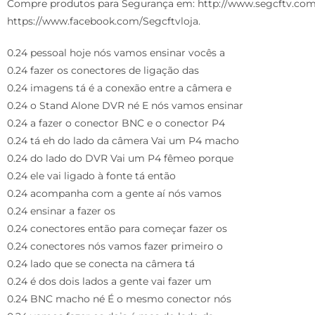
Compre produtos para Segurança em: http://www.segcftv.com.
https://www.facebook.com/Segcftvloja.
0.24 pessoal hoje nós vamos ensinar vocês a
0.24 fazer os conectores de ligação das
0.24 imagens tá é a conexão entre a câmera e
0.24 o Stand Alone DVR né E nós vamos ensinar
0.24 a fazer o conector BNC e o conector P4
0.24 tá eh do lado da câmera Vai um P4 macho
0.24 do lado do DVR Vai um P4 fêmeo porque
0.24 ele vai ligado à fonte tá então
0.24 acompanha com a gente aí nós vamos
0.24 ensinar a fazer os
0.24 conectores então para começar fazer os
0.24 conectores nós vamos fazer primeiro o
0.24 lado que se conecta na câmera tá
0.24 é dos dois lados a gente vai fazer um
0.24 BNC macho né É o mesmo conector nós