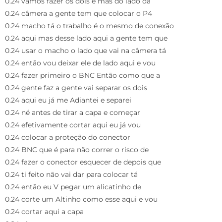
0.24 vamos fazer os dois é mas do lado da
0.24 câmera a gente tem que colocar o P4
0.24 macho tá o trabalho é o mesmo de conexão
0.24 aqui mas desse lado aqui a gente tem que
0.24 usar o macho o lado que vai na câmera tá
0.24 então vou deixar ele de lado aqui e vou
0.24 fazer primeiro o BNC Então como que a
0.24 gente faz a gente vai separar os dois
0.24 aqui eu já me Adiantei e separei
0.24 né antes de tirar a capa e começar
0.24 efetivamente cortar aqui eu já vou
0.24 colocar a proteção do conector
0.24 BNC que é para não correr o risco de
0.24 fazer o conector esquecer de depois que
0.24 ti feito não vai dar para colocar tá
0.24 então eu V pegar um alicatinho de
0.24 corte um Altinho como esse aqui e vou
0.24 cortar aqui a capa