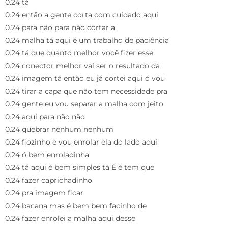
0.24 tá
0.24 então a gente corta com cuidado aqui
0.24 para não para não cortar a
0.24 malha tá aqui é um trabalho de paciência
0.24 tá que quanto melhor você fizer esse
0.24 conector melhor vai ser o resultado da
0.24 imagem tá então eu já cortei aqui ó vou
0.24 tirar a capa que não tem necessidade pra
0.24 gente eu vou separar a malha com jeito
0.24 aqui para não não
0.24 quebrar nenhum nenhum
0.24 fiozinho e vou enrolar ela do lado aqui
0.24 ó bem enroladinha
0.24 tá aqui é bem simples tá É é tem que
0.24 fazer caprichadinho
0.24 pra imagem ficar
0.24 bacana mas é bem bem facinho de
0.24 fazer enrolei a malha aqui desse