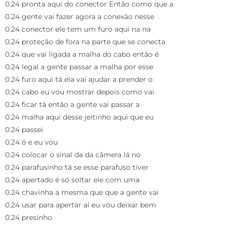
0.24 pronta aqui do conector Então como que a
0.24 gente vai fazer agora a conexão nesse
0.24 conector ele tem um furo aqui na na
0.24 proteção de fora na parte que se conecta
0.24 que vai ligada a malha do cabo então é
0.24 legal a gente passar a malha por esse
0.24 furo aqui tá ela vai ajudar a prender o
0.24 cabo eu vou mostrar depois como vai
0.24 ficar tá então a gente vai passar a
0.24 malha aqui desse jeitinho aqui que eu
0.24 passei
0.24 ó e eu vou
0.24 colocar o sinal da da câmera lá no
0.24 parafusinho tá se esse parafuso tiver
0.24 apertado é só soltar ele com uma
0.24 chavinha a mesma que que a gente vai
0.24 usar para apertar aí eu vou deixar bem
0.24 presinho