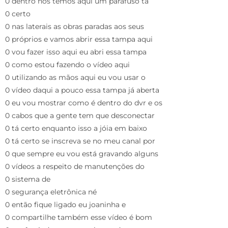
0 dentro nós temos aqui um parafuso tá
0 certo
0 nas laterais as obras paradas aos seus
0 próprios e vamos abrir essa tampa aqui
0 vou fazer isso aqui eu abri essa tampa
0 como estou fazendo o vídeo aqui
0 utilizando as mãos aqui eu vou usar o
0 vídeo daqui a pouco essa tampa já aberta
0 eu vou mostrar como é dentro do dvr e os
0 cabos que a gente tem que desconectar
0 tá certo enquanto isso a jóia em baixo
0 tá certo se inscreva se no meu canal por
0 que sempre eu vou está gravando alguns
0 vídeos a respeito de manutenções do
0 sistema de
0 segurança eletrônica né
0 então fique ligado eu joaninha e
0 compartilhe também esse vídeo é bom