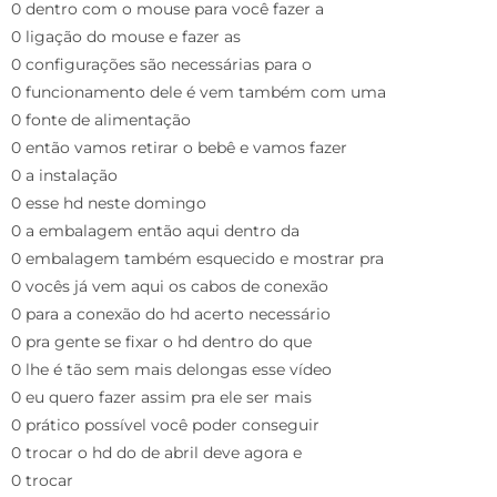
0 dentro com o mouse para você fazer a
0 ligação do mouse e fazer as
0 configurações são necessárias para o
0 funcionamento dele é vem também com uma
0 fonte de alimentação
0 então vamos retirar o bebê e vamos fazer
0 a instalação
0 esse hd neste domingo
0 a embalagem então aqui dentro da
0 embalagem também esquecido e mostrar pra
0 vocês já vem aqui os cabos de conexão
0 para a conexão do hd acerto necessário
0 pra gente se fixar o hd dentro do que
0 lhe é tão sem mais delongas esse vídeo
0 eu quero fazer assim pra ele ser mais
0 prático possível você poder conseguir
0 trocar o hd do de abril deve agora e
0 trocar