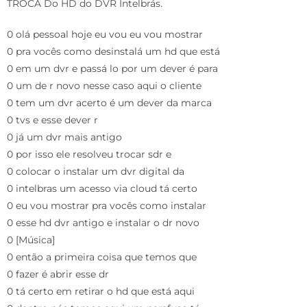
TROCA Do HD do DVR Intelbrás.
0 olá pessoal hoje eu vou eu vou mostrar
0 pra vocês como desinstalá um hd que está
0 em um dvr e passá lo por um dever é para
0 um de r novo nesse caso aqui o cliente
0 tem um dvr acerto é um dever da marca
0 tvs e esse dever r
0 já um dvr mais antigo
0 por isso ele resolveu trocar sdr e
0 colocar o instalar um dvr digital da
0 intelbras um acesso via cloud tá certo
0 eu vou mostrar pra vocês como instalar
0 esse hd dvr antigo e instalar o dr novo
0 [Música]
0 então a primeira coisa que temos que
0 fazer é abrir esse dr
0 tá certo em retirar o hd que está aqui