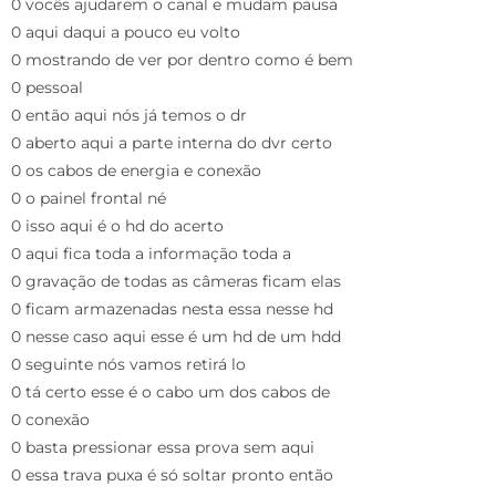
0 vocês ajudarem o canal e mudam pausa
0 aqui daqui a pouco eu volto
0 mostrando de ver por dentro como é bem
0 pessoal
0 então aqui nós já temos o dr
0 aberto aqui a parte interna do dvr certo
0 os cabos de energia e conexão
0 o painel frontal né
0 isso aqui é o hd do acerto
0 aqui fica toda a informação toda a
0 gravação de todas as câmeras ficam elas
0 ficam armazenadas nesta essa nesse hd
0 nesse caso aqui esse é um hd de um hdd
0 seguinte nós vamos retirá lo
0 tá certo esse é o cabo um dos cabos de
0 conexão
0 basta pressionar essa prova sem aqui
0 essa trava puxa é só soltar pronto então