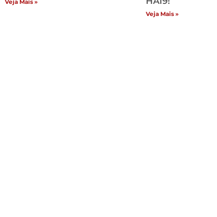
HA19!
Veja Mais »
Veja Mais »
Inst
H
Lo
Co
An
Si
Po