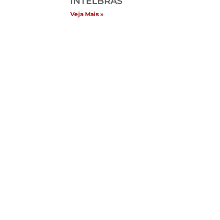
INTELBRAS
Veja Mais »
Categori
itucional
Vídeos
ome
Sem categ
ja
Segurança
ntato
Segurança
uncie Conosco
Seguranç
stemas de Segurança
Seguranç
lítica de privacidade
Portões E
Notícias
Interfone
Fechadur
Drones
Cercas
Carros El
Câmeras 