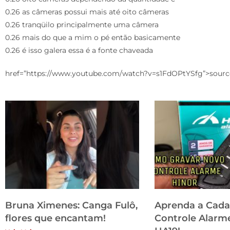
0.26 as câmeras possui mais até oito câmeras
0.26 tranqüilo principalmente uma câmera
0.26 mais do que a mim o pé então basicamente
0.26 é isso galera essa é a fonte chaveada
href=”https://www.youtube.com/watch?v=s1FdOPtYSfg”>sourc
Bruna Ximenes: Canga Fulô,
Aprenda a Cada
flores que encantam!
Controle Alarm