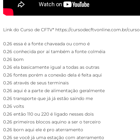
Link do Curso de CFTV* https://cursodecftvonline.com.br/cur
0.26 essa é a fonte chaveada ou como é
0.26 conhecida por aí também a fonte colméia
0.26 bom
0.26 ela basicamente igual a todas as outras
0.26 fontes porém a conexão dela é feita aqui
0.26 através de seus terminais
0.26 aqui é a parte de alimentação geralmente
0.26 transporte que já já estão saindo me
0.26 volts
0.26 então 110 ou 220 é ligado nesses dois
0.26 primeiros blocos aquino a ser o terceiro
0.26 born aqui ele é pro aterramento
0.26 se você já uma estação com aterramento