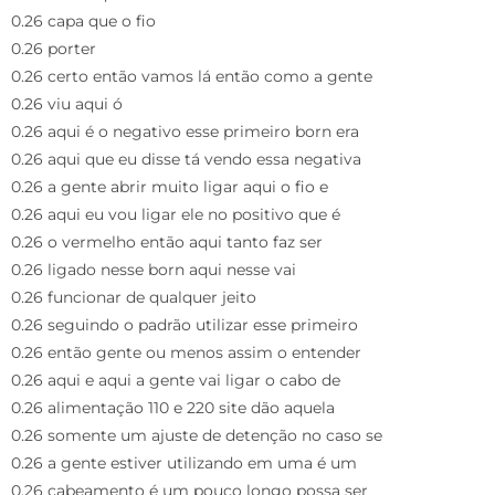
0.26 capa que o fio
0.26 porter
0.26 certo então vamos lá então como a gente
0.26 viu aqui ó
0.26 aqui é o negativo esse primeiro born era
0.26 aqui que eu disse tá vendo essa negativa
0.26 a gente abrir muito ligar aqui o fio e
0.26 aqui eu vou ligar ele no positivo que é
0.26 o vermelho então aqui tanto faz ser
0.26 ligado nesse born aqui nesse vai
0.26 funcionar de qualquer jeito
0.26 seguindo o padrão utilizar esse primeiro
0.26 então gente ou menos assim o entender
0.26 aqui e aqui a gente vai ligar o cabo de
0.26 alimentação 110 e 220 site dão aquela
0.26 somente um ajuste de detenção no caso se
0.26 a gente estiver utilizando em uma é um
0.26 cabeamento é um pouco longo possa ser