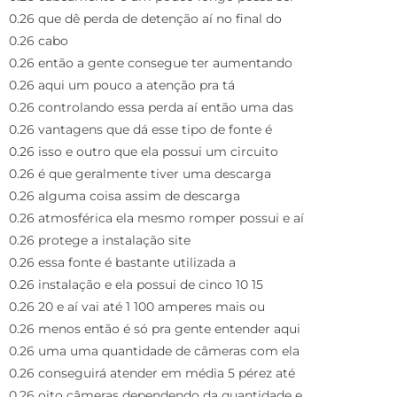
0.26 que dê perda de detenção aí no final do
0.26 cabo
0.26 então a gente consegue ter aumentando
0.26 aqui um pouco a atenção pra tá
0.26 controlando essa perda aí então uma das
0.26 vantagens que dá esse tipo de fonte é
0.26 isso e outro que ela possui um circuito
0.26 é que geralmente tiver uma descarga
0.26 alguma coisa assim de descarga
0.26 atmosférica ela mesmo romper possui e aí
0.26 protege a instalação site
0.26 essa fonte é bastante utilizada a
0.26 instalação e ela possui de cinco 10 15
0.26 20 e aí vai até 1 100 amperes mais ou
0.26 menos então é só pra gente entender aqui
0.26 uma uma quantidade de câmeras com ela
0.26 conseguirá atender em média 5 pérez até
0.26 oito câmeras dependendo da quantidade e