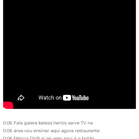
0.06 Fala galera beleza heróis serve TV na
0.06 área vou ensinar aqui agora restaurante
0.06 fábrica DVR aí né vem aqui ó o botão