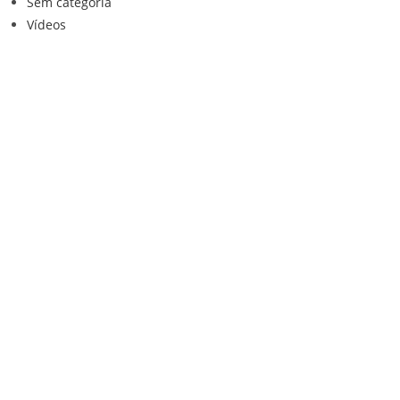
Sem categoria
Vídeos
Institucional
Home
Loja
Contato
Anuncie Conosco
Sistemas de Segurança
Política de privacidade