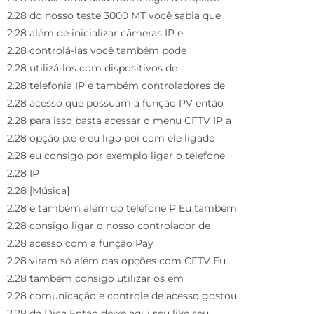
2.28 do nosso teste 3000 MT você sabia que
2.28 além de inicializar câmeras IP e
2.28 controlá-las você também pode
2.28 utilizá-los com dispositivos de
2.28 telefonia IP e também controladores de
2.28 acesso que possuam a função PV então
2.28 para isso basta acessar o menu CFTV IP a
2.28 opção p.e e eu ligo poi com ele ligado
2.28 eu consigo por exemplo ligar o telefone
2.28 IP
2.28 [Música]
2.28 e também além do telefone P Eu também
2.28 consigo ligar o nosso controlador de
2.28 acesso com a função Pay
2.28 viram só além das opções com CFTV Eu
2.28 também consigo utilizar os em
2.28 comunicação e controle de acesso gostou
2.28 da Dica Então deixe aqui seu like seu