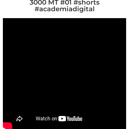
3000 MT #01 #shorts
#academiadigital