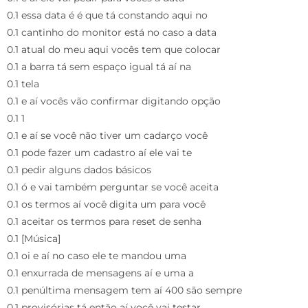
0.1 essa data é é que tá constando aqui no
0.1 cantinho do monitor está no caso a data
0.1 atual do meu aqui vocês tem que colocar
0.1 a barra tá sem espaço igual tá aí na
0.1 tela
0.1 e aí vocês vão confirmar digitando opção
0.1 1
0.1 e aí se você não tiver um cadarço você
0.1 pode fazer um cadastro aí ele vai te
0.1 pedir alguns dados básicos
0.1 ó e vai também perguntar se você aceita
0.1 os termos aí você digita um para você
0.1 aceitar os termos para reset de senha
0.1 [Música]
0.1 oi e aí no caso ele te mandou uma
0.1 enxurrada de mensagens aí e uma a
0.1 penúltima mensagem tem aí 400 são sempre
0.1 provisórias tá então aí você vai testar