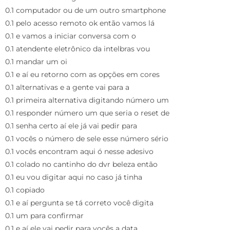
0.1 computador ou de um outro smartphone
0.1 pelo acesso remoto ok então vamos lá
0.1 e vamos a iniciar conversa com o
0.1 atendente eletrônico da intelbras vou
0.1 mandar um oi
0.1 e aí eu retorno com as opções em cores
0.1 alternativas e a gente vai para a
0.1 primeira alternativa digitando número um
0.1 responder número um que seria o reset de
0.1 senha certo aí ele já vai pedir para
0.1 vocês o número de sele esse número sério
0.1 vocês encontram aqui ó nesse adesivo
0.1 colado no cantinho do dvr beleza então
0.1 eu vou digitar aqui no caso já tinha
0.1 copiado
0.1 e aí pergunta se tá correto você digita
0.1 um para confirmar
0.1 e aí ele vai pedir para vocês a data