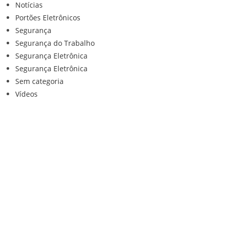
Notícias
Portões Eletrônicos
Segurança
Segurança do Trabalho
Segurança Eletrônica
Segurança Eletrônica
Sem categoria
Vídeos
Institucional
Home
Loja
Contato
Anuncie Conosco
Sistemas de Segurança
Política de privacidade