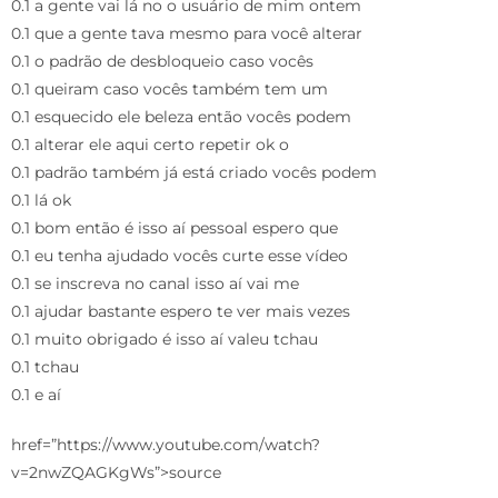
0.1 a gente vai lá no o usuário de mim ontem
0.1 que a gente tava mesmo para você alterar
0.1 o padrão de desbloqueio caso vocês
0.1 queiram caso vocês também tem um
0.1 esquecido ele beleza então vocês podem
0.1 alterar ele aqui certo repetir ok o
0.1 padrão também já está criado vocês podem
0.1 lá ok
0.1 bom então é isso aí pessoal espero que
0.1 eu tenha ajudado vocês curte esse vídeo
0.1 se inscreva no canal isso aí vai me
0.1 ajudar bastante espero te ver mais vezes
0.1 muito obrigado é isso aí valeu tchau
0.1 tchau
0.1 e aí
href=”https://www.youtube.com/watch?
v=2nwZQAGKgWs”>source