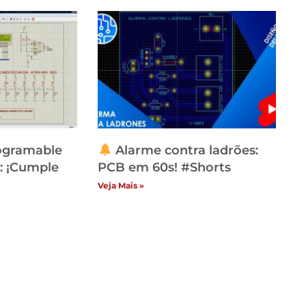
rogramable
Alarme contra ladrões:
: ¡Cumple
PCB em 60s! #Shorts
Veja Mais »
Categori
itucional
Vídeos
ome
Sem categ
ja
Segurança
ntato