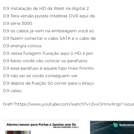
0.9 instalação de HD da West na digital 2
0.9 Tera versão purple Intelbras DVR aqui da
0.9 série 3000
0.9 os cabos já vem na embalagem você só
0.9 fazem conectar o cabo SATA e o cabo de
0.9 energia coloca
0.9 nessa furagem Furação aqui o HD e por
0.9 baixo vocês vão colocar os parafusos
0.9 esse parafuso é aquele tipo mais fininho
0.9 não sei se vocês conseguem ver
0.9 depois da fixação Só correr para o braço
0.9 valeu
href=”https://www.youtube.com/watch?v=ZvvOmnvXrqo”>sou