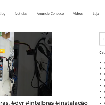
Blog
Notícias
Anuncie Conosco
Vídeos
Loja
Cat
ras. #dvr #intelbras #instalação