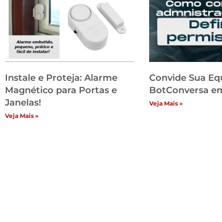
Instale e Proteja: Alarme
Convide Sua Eq
Magnético para Portas e
BotConversa em
Janelas!
Veja Mais »
Veja Mais »
Inst
H
Lo
Co
An
Si