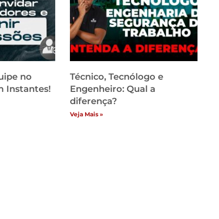
uipe no
Técnico, Tecnólogo e
 Instantes!
Engenheiro: Qual a
diferença?
Veja Mais »
Categori
itucional
Vídeos
ome
Sem categ
ja
Segurança
ntato
Segurança
uncie Conosco
Seguranç
stemas de Segurança