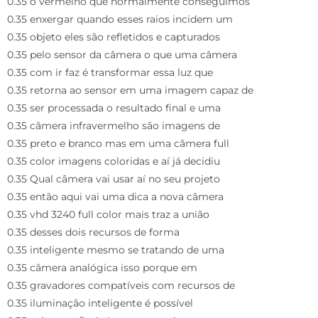
0.35 o vermelho que normalmente conseguimos
0.35 enxergar quando esses raios incidem um
0.35 objeto eles são refletidos e capturados
0.35 pelo sensor da câmera o que uma câmera
0.35 com ir faz é transformar essa luz que
0.35 retorna ao sensor em uma imagem capaz de
0.35 ser processada o resultado final e uma
0.35 câmera infravermelho são imagens de
0.35 preto e branco mas em uma câmera full
0.35 color imagens coloridas e aí já decidiu
0.35 Qual câmera vai usar aí no seu projeto
0.35 então aqui vai uma dica a nova câmera
0.35 vhd 3240 full color mais traz a união
0.35 desses dois recursos de forma
0.35 inteligente mesmo se tratando de uma
0.35 câmera analógica isso porque em
0.35 gravadores compatíveis com recursos de
0.35 iluminação inteligente é possível