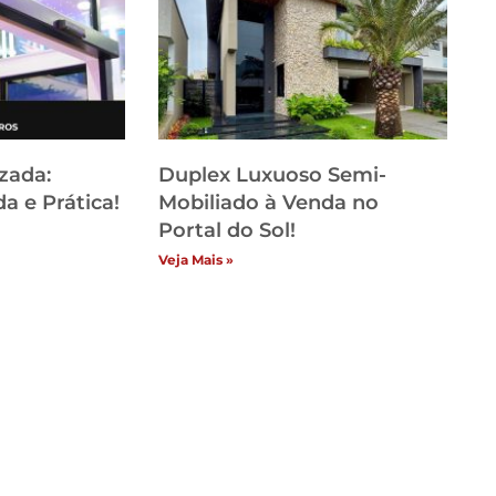
zada:
Duplex Luxuoso Semi-
a e Prática!
Mobiliado à Venda no
Portal do Sol!
Veja Mais »
Categori
itucional
Vídeos
ome
Sem categ
ja
Segurança
ntato
Segurança
uncie Conosco
Seguranç
stemas de Segurança