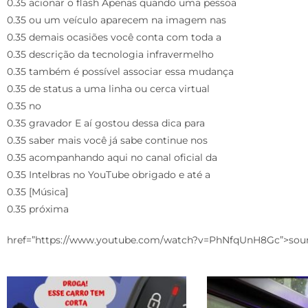
0.35 acionar o flash Apenas quando uma pessoa
0.35 ou um veículo aparecem na imagem nas
0.35 demais ocasiões você conta com toda a
0.35 descrição da tecnologia infravermelho
0.35 também é possível associar essa mudança
0.35 de status a uma linha ou cerca virtual
0.35 no
0.35 gravador E aí gostou dessa dica para
0.35 saber mais você já sabe continue nos
0.35 acompanhando aqui no canal oficial da
0.35 Intelbras no YouTube obrigado e até a
0.35 [Música]
0.35 próxima
href=”https://www.youtube.com/watch?v=PhNfqUnH8Gc”>sou