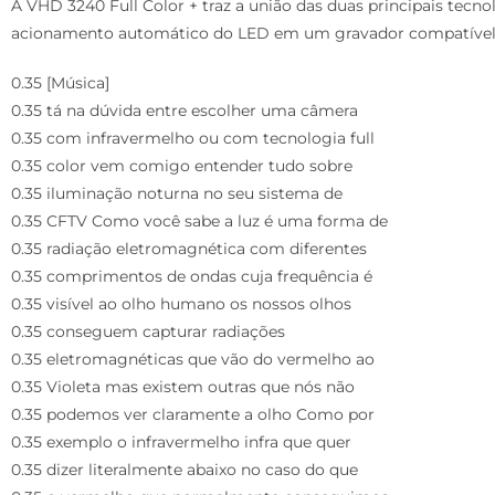
A VHD 3240 Full Color + traz a união das duas principais tecn
acionamento automático do LED em um gravador compatível c
0.35 [Música]
0.35 tá na dúvida entre escolher uma câmera
0.35 com infravermelho ou com tecnologia full
0.35 color vem comigo entender tudo sobre
0.35 iluminação noturna no seu sistema de
0.35 CFTV Como você sabe a luz é uma forma de
0.35 radiação eletromagnética com diferentes
0.35 comprimentos de ondas cuja frequência é
0.35 visível ao olho humano os nossos olhos
0.35 conseguem capturar radiações
0.35 eletromagnéticas que vão do vermelho ao
0.35 Violeta mas existem outras que nós não
0.35 podemos ver claramente a olho Como por
0.35 exemplo o infravermelho infra que quer
0.35 dizer literalmente abaixo no caso do que