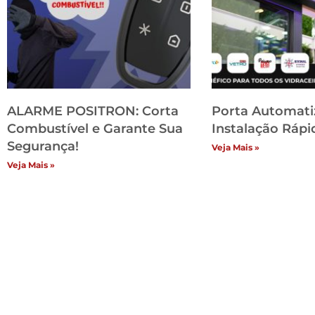
ALARME POSITRON: Corta
Porta Automati
Combustível e Garante Sua
Instalação Rápid
Segurança!
Veja Mais »
Veja Mais »
Inst
H
Lo
Co
An
Si