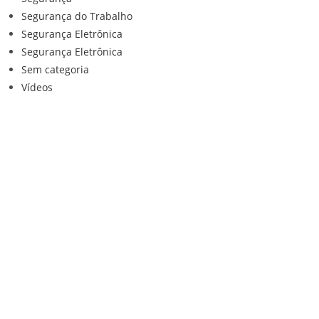
Segurança do Trabalho
Segurança Eletrônica
Segurança Eletrônica
Sem categoria
Vídeos
Institucional
Home
Loja
Contato
Anuncie Conosco
Sistemas de Segurança
Política de privacidade