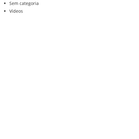
Sem categoria
Vídeos
Institucional
Home
Loja
Contato
Anuncie Conosco
Sistemas de Segurança
Política de privacidade