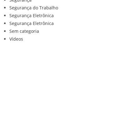
Segurança do Trabalho
Segurança Eletrônica
Segurança Eletrônica
Sem categoria
Vídeos
Institucional
Home
Loja
Contato
Anuncie Conosco
Sistemas de Segurança
Política de privacidade