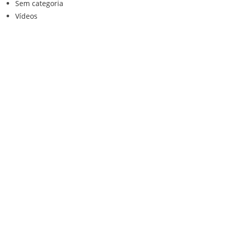
Sem categoria
Vídeos
Institucional
Home
Loja
Contato
Anuncie Conosco
Sistemas de Segurança
Política de privacidade