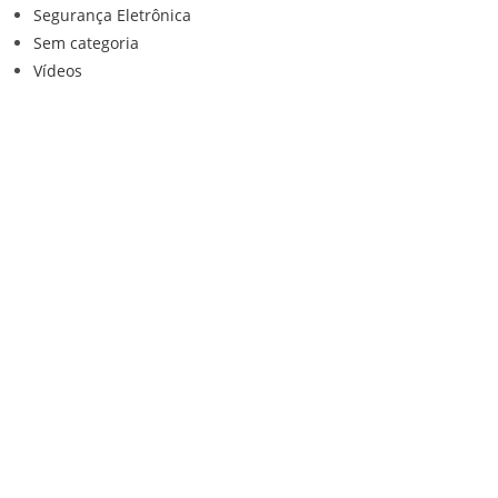
Segurança Eletrônica
Sem categoria
Vídeos
Institucional
Home
Loja
Contato
Anuncie Conosco
Sistemas de Segurança
Política de privacidade