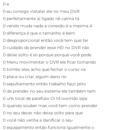
0 e
0 eu consigo instalar ele no meu DVR
0 perfeitamente aí ligado né calma tá
0 vendo muda nada a conexão é a mesma A
0 diferença é que o tamanho é bem
0 desproporcional então você tem que ter
0 cuidado de prender esse HD no DVR não
0 deixe solto é só porque porque você pode
0 Manu movimentar o DVR ele ficar tomando
0 tombo eles acho que fechar o curso na
0 placa ou criar algum dano no
0 sepultamento então trabalho faço jeito
0 de prender no seu sistema ele também tem
0 uns local de parafuso Oi tá ouvindo seja
0 quando souber mas você tem como prender
0 no seu dever não deixa solto para que
0 você não venha a danificar o seu
0 equipamento então funciona igualmente o