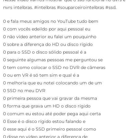
nvrs intelbras. #intelbras #souparceirointelbras #ssd.
0 e fala meus amigos no YouTube tudo bem
0 com vocês edeildo por aqui pessoal eu
0 não vídeo anterior eu falei um pouquinho
0 sobre a diferença do HD ou disco rígido
0 para o SSD o disco sólido pessoal é a
0 seguinte algumas pessoas me perguntou se
0 tem como colocar o SSD no DVR de câmeras
0 ou em VR é só tem sim e qual é a
0 melhoria que eu notei colocando um de um
0 SSD no meu DVR
0 primeira pessoa que vai gravar da mesma
0 forma que grava um HD o disco rígido
0 comum eu estou até poder pega aqui certa
0 Esse é o disco rígido estou falando e
0 esse aqui é o SSD primeiro pessoal como
0 disse no vídeo anterior a diferença de