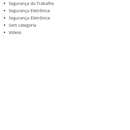
Segurança do Trabalho
Segurança Eletrônica
Segurança Eletrônica
Sem categoria
Vídeos
Institucional
Home
Loja
Contato
Anuncie Conosco
Sistemas de Segurança
Política de privacidade