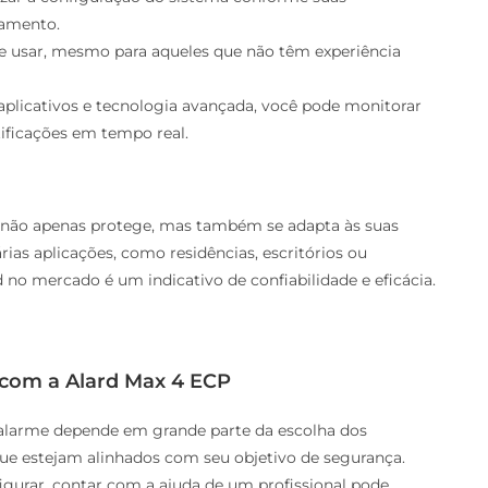
ramento.
s de usar, mesmo para aqueles que não têm experiência
 aplicativos e tecnologia avançada, você pode monitorar
tificações em tempo real.
e não apenas protege, mas também se adapta às suas
árias aplicações, como residências, escritórios ou
 no mercado é um indicativo de confiabilidade e eficácia.
a com a Alard Max 4 ECP
de alarme depende em grande parte da escolha dos
 que estejam alinhados com seu objetivo de segurança.
figurar, contar com a ajuda de um profissional pode