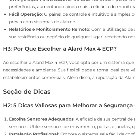
preferências, aumentando ainda mais a eficácia do monito
Fácil Operação
: O painel de controle é intuitivo e simple
prévia com sistemas de alarme.
Relatórios e Monitoramento Remoto
: Com a utilização de
sua residência ou negócio de qualquer lugar, recebendo no
H3: Por Que Escolher a Alard Max 4 ECP?
Ao escolher a Alard Max 4 ECP, você opta por um sistema qu
necessidades e ambiente. Sua flexibilidade a torna ideal para v
estabelecimentos comerciais. Além disso, a reputação da Alard
Seção de Dicas
H2: 5 Dicas Valiosas para Melhorar a Seguranç
Escolha Sensores Adequados
: A eficácia de sua central 
sensores. Utilize sensores de movimento, portas e janelas,
Instalação Profissional
: Embora o sistema seja fácil de con