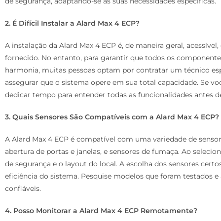
de segurança, adaptando-se às suas necessidades específicas.
2. É Difícil Instalar a Alard Max 4 ECP?
A instalação da Alard Max 4 ECP é, de maneira geral, acessíve
fornecido. No entanto, para garantir que todos os componen
harmonia, muitas pessoas optam por contratar um técnico espe
assegurar que o sistema opere em sua total capacidade. Se voc
dedicar tempo para entender todas as funcionalidades antes de
3. Quais Sensores São Compatíveis com a Alard Max 4 ECP?
A Alard Max 4 ECP é compatível com uma variedade de sensor
abertura de portas e janelas, e sensores de fumaça. Ao selecio
de segurança e o layout do local. A escolha dos sensores cert
eficiência do sistema. Pesquise modelos que foram testados e 
confiáveis.
4. Posso Monitorar a Alard Max 4 ECP Remotamente?