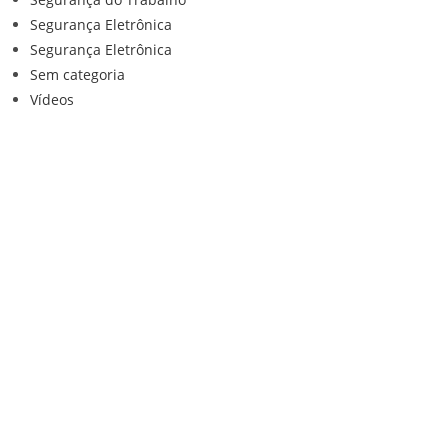
Segurança Eletrônica
Segurança Eletrônica
Sem categoria
Vídeos
Institucional
Home
Loja
Contato
Anuncie Conosco
Sistemas de Segurança
Política de privacidade