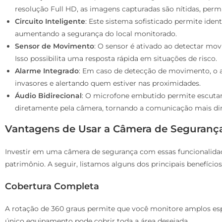
resolução Full HD, as imagens capturadas são nítidas, per
Circuito Inteligente
: Este sistema sofisticado permite iden
aumentando a segurança do local monitorado.
Sensor de Movimento
: O sensor é ativado ao detectar mo
Isso possibilita uma resposta rápida em situações de risco.
Alarme Integrado
: Em caso de detecção de movimento, o a
invasores e alertando quem estiver nas proximidades.
Áudio Bidirecional
: O microfone embutido permite escutar
diretamente pela câmera, tornando a comunicação mais din
Vantagens de Usar a Câmera de Seguranç
Investir em uma câmera de segurança com essas funcionalidad
patrimônio. A seguir, listamos alguns dos principais benefícios
Cobertura Completa
A rotação de 360 graus permite que você monitore amplos esp
único equipamento pode cobrir toda a área desejada.