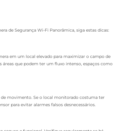
era de Segurança Wi-Fi Panorâmica, siga estas dicas:
âmera em um local elevado para maximizar o campo de
mas áreas que podem ter um fluxo intenso, espaços como
as de movimento. Se o local monitorado costuma ter
nsor para evitar alarmes falsos desnecessários.
vo seguro e funcional. Verifique regularmente se há