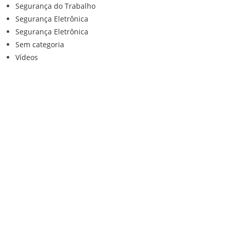
Segurança do Trabalho
Segurança Eletrônica
Segurança Eletrônica
Sem categoria
Vídeos
Institucional
Home
Loja
Contato
Anuncie Conosco
Sistemas de Segurança
Política de privacidade