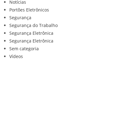
Notícias
Portões Eletrônicos
Segurança
Segurança do Trabalho
Segurança Eletrônica
Segurança Eletrônica
Sem categoria
Vídeos
Institucional
Home
Loja
Contato
Anuncie Conosco
Sistemas de Segurança
Política de privacidade