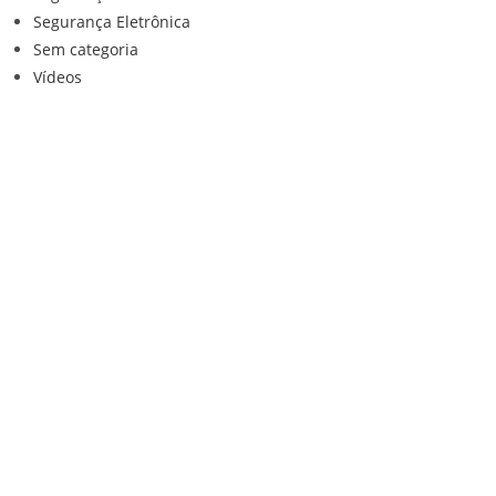
Segurança Eletrônica
Sem categoria
Vídeos
Institucional
Home
Loja
Contato
Anuncie Conosco
Sistemas de Segurança
Política de privacidade