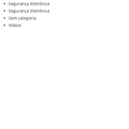
Segurança Eletrônica
Segurança Eletrônica
Sem categoria
Vídeos
Institucional
Home
Loja
Contato
Anuncie Conosco
Sistemas de Segurança
Política de privacidade