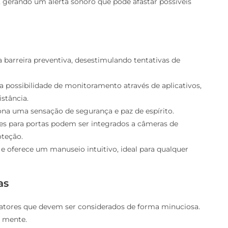
e, gerando um alerta sonoro que pode afastar possíveis
barreira preventiva, desestimulando tentativas de
a possibilidade de monitoramento através de aplicativos,
stância.
ona uma sensação de segurança e paz de espírito.
es para portas podem ser integrados a câmeras de
oteção.
r e oferece um manuseio intuitivo, ideal para qualquer
as
fatores que devem ser considerados de forma minuciosa.
m mente.