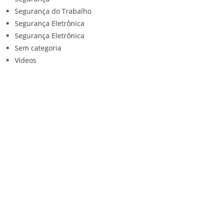
Segurança do Trabalho
Segurança Eletrônica
Segurança Eletrônica
Sem categoria
Vídeos
Institucional
Home
Loja
Contato
Anuncie Conosco
Sistemas de Segurança
Política de privacidade