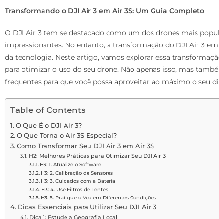
Transformando o DJI Air 3 em Air 3S: Um Guia Completo
O DJI Air 3 tem se destacado como um dos drones mais popul
impressionantes. No entanto, a transformação do DJI Air 3 em
da tecnologia. Neste artigo, vamos explorar essa transformação,
para otimizar o uso do seu drone. Não apenas isso, mas tam
frequentes para que você possa aproveitar ao máximo o seu di
Table of Contents
O Que É o DJI Air 3?
O Que Torna o Air 3S Especial?
Como Transformar Seu DJI Air 3 em Air 3S
H2: Melhores Práticas para Otimizar Seu DJI Air 3
H3: 1. Atualize o Software
H3: 2. Calibração de Sensores
H3: 3. Cuidados com a Bateria
H3: 4. Use Filtros de Lentes
H3: 5. Pratique o Voo em Diferentes Condições
Dicas Essenciais para Utilizar Seu DJI Air 3
Dica 1: Estude a Geografia Local