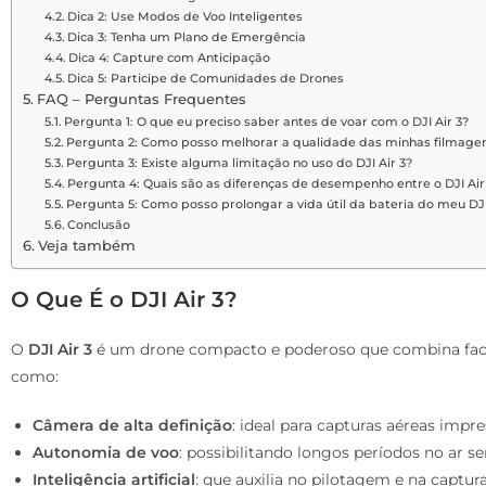
Dica 2: Use Modos de Voo Inteligentes
Dica 3: Tenha um Plano de Emergência
Dica 4: Capture com Anticipação
Dica 5: Participe de Comunidades de Drones
FAQ – Perguntas Frequentes
Pergunta 1: O que eu preciso saber antes de voar com o DJI Air 3?
Pergunta 2: Como posso melhorar a qualidade das minhas filmagens
Pergunta 3: Existe alguma limitação no uso do DJI Air 3?
Pergunta 4: Quais são as diferenças de desempenho entre o DJI Air 
Pergunta 5: Como posso prolongar a vida útil da bateria do meu DJI
Conclusão
Veja também
O Que É o DJI Air 3?
O
DJI Air 3
é um drone compacto e poderoso que combina faci
como:
Câmera de alta definição
: ideal para capturas aéreas impr
Autonomia de voo
: possibilitando longos períodos no ar 
Inteligência artificial
: que auxilia no pilotagem e na captur