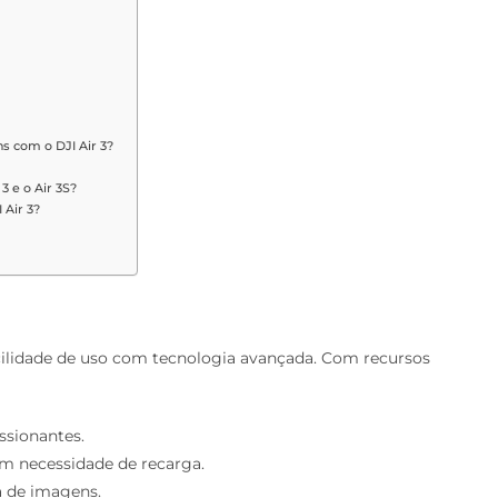
 com o DJI Air 3?
3 e o Air 3S?
 Air 3?
lidade de uso com tecnologia avançada. Com recursos
essionantes.
sem necessidade de recarga.
a de imagens.