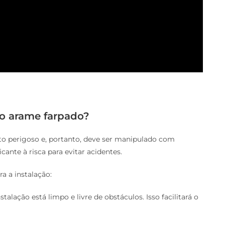
do arame farpado?
to perigoso e, portanto, deve ser manipulado com
cante à risca para evitar acidentes.
a a instalação:
talação está limpo e livre de obstáculos. Isso facilitará o