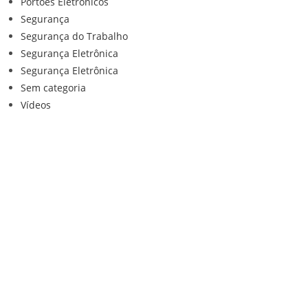
Portões Eletrônicos
Segurança
Segurança do Trabalho
Segurança Eletrônica
Segurança Eletrônica
Sem categoria
Vídeos
Institucional
Home
Loja
Contato
Anuncie Conosco
Sistemas de Segurança
Política de privacidade